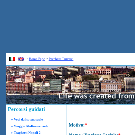
:
>
Home Page
Pacchetti Turistici
Percorsi guidati
» Voci dal sottuosuolo
Motivo:
*
» Viaggio Multisensoriale
» Traghetti Napoli 2